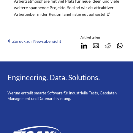
Arbeitsatmosphäre mit viel Platz für neue Ideen und viele
weitere spannende Projekte. So sind wir als attraktiver
Arbeitgeber in der Region langfristig gut aufgestellt.“
Artikel teilen
Zurück zur Newsübersicht
LinkedIn
E-mail
Reddit
Wha
Engineering. Data. Solutions.
Werum erstellt smarte Software für industrielle Tests, Geodaten-
Management und Datenarchivierung.