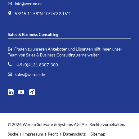
info@werum.de
53°15'11.58"N 10°26'32.16"E
Sales & Business Consulting
Bei Fragen zu unseren Angeboten und Lösungen hilft Ihnen unser
Team von Sales & Business Consulting gerne weiter.
+49 (0)4131 8307-300
sales@werum.de
© 2026 Werum Software & Systems AG. Alle Rechte vorbehalten.
Navigation
Suche
Impressum
Recht
Datenschutz
Sitemap