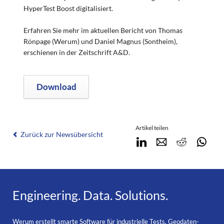
HyperTest Boost digitalisiert.
Erfahren Sie mehr im aktuellen Bericht von Thomas
Rönpage (Werum) und Daniel Magnus (Sontheim),
erschienen in der Zeitschrift A&D.
Download
Artikel teilen
Zurück zur Newsübersicht
LinkedIn
E-mail
Reddit
Wha
Engineering. Data. Solutions.
Werum erstellt smarte Software für industrielle Tests, Geodaten-