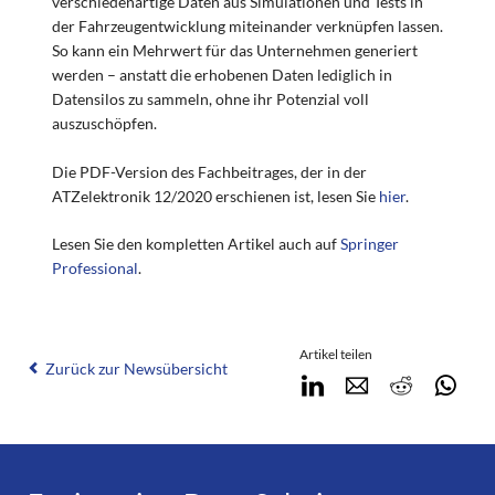
verschiedenartige Daten aus Simulationen und Tests in
der Fahrzeugentwicklung miteinander verknüpfen lassen.
So kann ein Mehrwert für das Unternehmen generiert
werden – anstatt die erhobenen Daten lediglich in
Datensilos zu sammeln, ohne ihr Potenzial voll
auszuschöpfen.
Die PDF-Version des Fachbeitrages, der in der
ATZelektronik 12/2020 erschienen ist, lesen Sie
hier
.
Lesen Sie den kompletten Artikel auch auf
Springer
Professional
.
Artikel teilen
Zurück zur Newsübersicht
LinkedIn
E-mail
Reddit
Wha